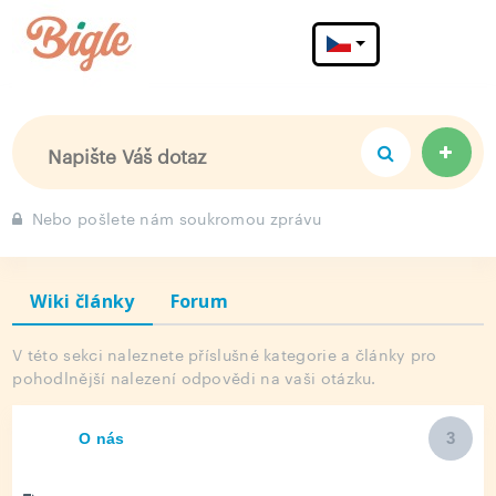
Menu
Nebo pošlete nám soukromou zprávu
Wiki články
Forum
V této sekci naleznete příslušné kategorie a články pro
pohodlnější nalezení odpovědi na vaši otázku.
3
O nás