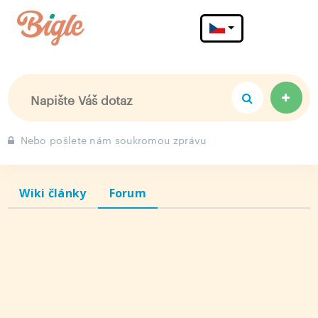
Menu
Nebo pošlete nám soukromou zprávu
Wiki články
Forum